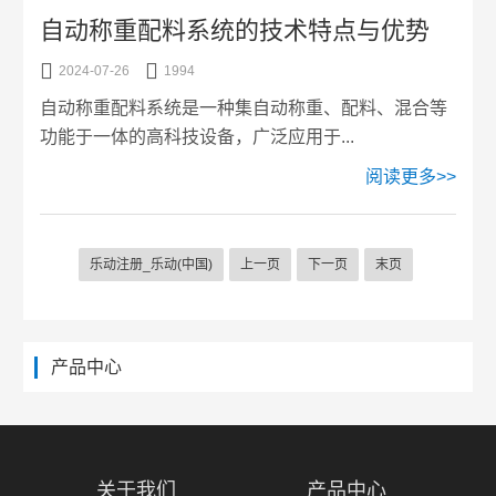
自动称重配料系统的技术特点与优势


2024-07-26
1994
自动称重配料系统是一种集自动称重、配料、混合等
功能于一体的高科技设备，广泛应用于...
阅读更多>>
乐动注册_乐动(中国)
上一页
下一页
末页
产品中心
关于我们
产品中心