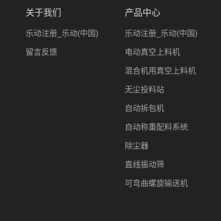
关于我们
产品中心
乐动注册_乐动(中国)
乐动注册_乐动(中国)
留言反馈
电动真空上料机
混合机用真空上料机
无尘投料站
自动拆包机
自动称重配料系统
除尘器
直线振动筛
可弯曲螺旋输送机