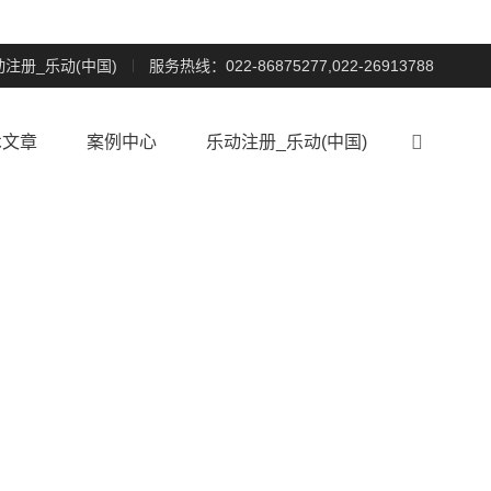
动注册_乐动(中国)
服务热线：022-86875277,022-26913788

术文章
案例中心
乐动注册_乐动(中国)