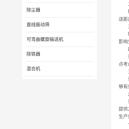
二
除尘器
输送
送距
直线振动筛
三
输送
可弯曲螺旋输送机
影响
四
除铁器
该设
点考
混合机
五
该设
够有
六
该设
提供
生产
七