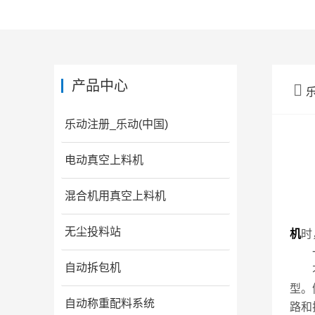
产品中心

乐动注册_乐动(中国)
电动真空上料机
混合机用真空上料机
电动
无尘投料站
机
时
一
自动拆包机
不同
型。
自动称重配料系统
路和