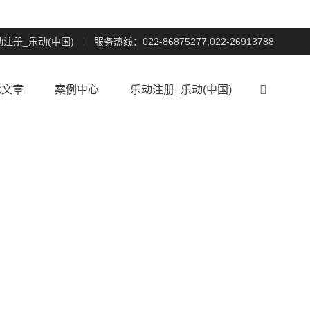
动注册_乐动(中国)
服务热线：022-86875277,022-26913788

术文章
案例中心
乐动注册_乐动(中国)