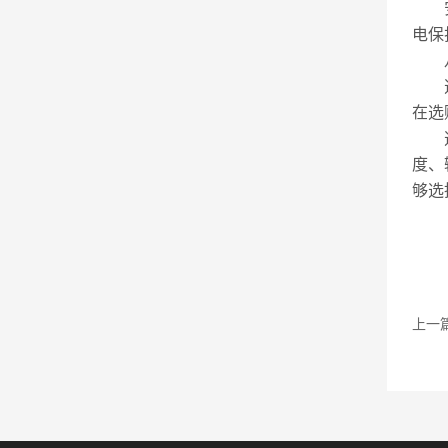
安全
电保
八
选择
在选
选
度、
够选
上一