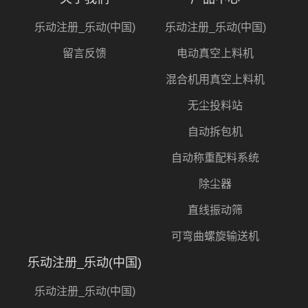
乐动注册_乐动(中国)
乐动注册_乐动(中国)
留言反馈
电动真空上料机
混合机用真空上料机
无尘投料站
自动拆包机
自动称重配料系统
除尘器
直线振动筛
可弯曲螺旋输送机
乐动注册_乐动(中国)
乐动注册_乐动(中国)