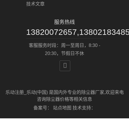
技术文章
服务热线
13820072657,1380218348
客服服务时段：周一至周日，8:30 -
20:30，节假日不休

乐动注册_乐动(中国) 是国内外专业的除尘器厂家,欢迎来电
咨询除尘器价格等相关信息
备案号：
站点地图
技术支持：