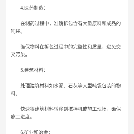
4.医药制造：
在制药过程中，准确拆包含有大量原料和成品的
吨袋。
确保物料在拆包过程中的完整性和质量，避免交
叉污染。
5.建筑材料：
处理建筑材料如水泥、石灰等大型吨袋包装的物
料。
快速将建筑材料转移到搅拌机或施工现场，确保
施工进度。
6.矿业和冶金：