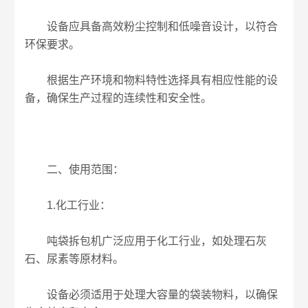
设备应具备高效粉尘控制和低噪音设计，以符合
环保要求。
根据生产环境和物料特性选择具有相应性能的设
备，确保生产过程的连续性和安全性。
二、使用范围：
1.化工行业：
吨袋拆包机广泛应用于化工行业，如处理石灰
石、尿素等原材料。
设备必须适用于处理大容量的袋装物料，以确保