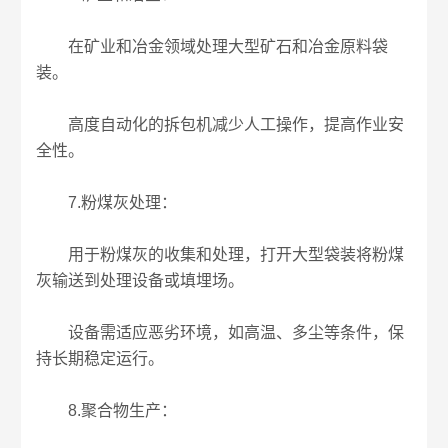
在矿业和冶金领域处理大型矿石和冶金原料袋
装。
高度自动化的拆包机减少人工操作，提高作业安
全性。
7.粉煤灰处理：
用于粉煤灰的收集和处理，打开大型袋装将粉煤
灰输送到处理设备或填埋场。
设备需适应恶劣环境，如高温、多尘等条件，保
持长期稳定运行。
8.聚合物生产：