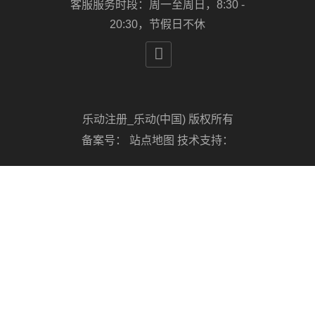
客服服务时段：周一至周日，8:30 -
20:30，节假日不休

乐动注册_乐动(中国) 版权所有
备案号：
站点地图
技术支持：