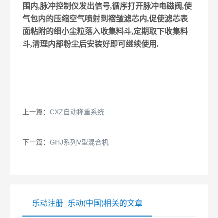
围内,脉冲控制仪发出信号,循序打开脉冲电磁阀,使
气包内的压缩空气喷射到褶皱滤芯内,促使滤芯表
面粘附的细小尘粒落入收集料斗,定期取下收集料
斗,清理内部粉尘后安装好即可继续使用.
上一篇：
CXZ自动称重系统
下一篇：
GHJ系列V型混合机
乐动注册_乐动(中国)相关的文章