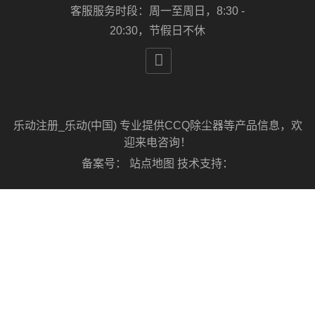
客服服务时段：周一至周日，8:30 -
20:30，节假日不休

乐动注册_乐动(中国) 专业提供CCQ除尘器等产品信息，欢
迎来电咨询！
备案号：
站点地图
技术支持：