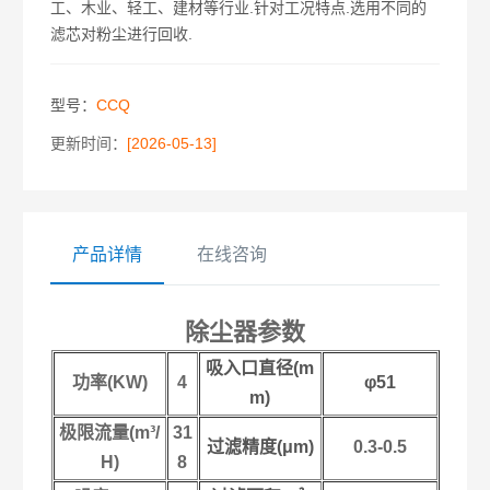
工、木业、轻工、建材等行业.针对工况特点.选用不同的
滤芯对粉尘进行回收.
型号：
CCQ
更新时间：
[2026-05-13]
产品详情
在线咨询
除尘器参数
吸入口直径(m
功率(KW)
4
φ51
m)
极限流量(m³/
31
过滤精度(μm)
0.3-0.5
H)
8