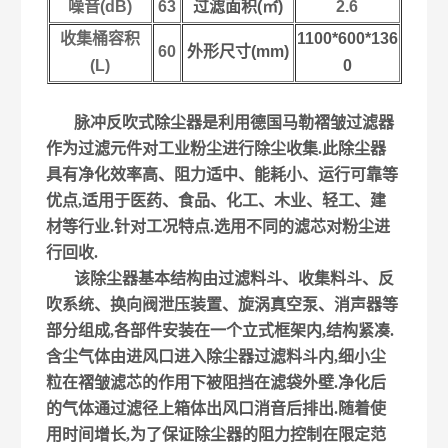
噪音(dB)
63
过滤面积(㎡)
2.6
收集桶容积
1100*600*136
60
外形尺寸(mm)
(L)
0
脉冲反吹式除尘器是利用德国马勒褶皱过滤器
作为过滤元件对工业粉尘进行除尘收集.此除尘器
具有净化效率高、阻力适中、能耗小、运行可靠等
优点,适用于医药、食品、化工、木业、轻工、建
材等行业.针对工况特点.选用不同的滤芯对粉尘进
行回收.
该除尘器基本结构由过滤料斗、收集料斗、反
吹系统、换向阀泄压装置、旋涡真空泵、消声器等
部分组成,各部件安装在一个立式框架内,结构紧凑.
含尘气体由进风口进入除尘器过滤料斗内,细小尘
粒在褶皱滤芯的作用下被阻挡在滤袋外壁.净化后
的气体通过滤径上箱体出风口消音后排出.随着使
用时间增长,为了保证除尘器的阻力控制在限定范