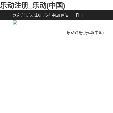
乐动注册_乐动(中国)

欢迎访问乐动注册_乐动(中国) 网站！
乐动注册_乐动(中国)