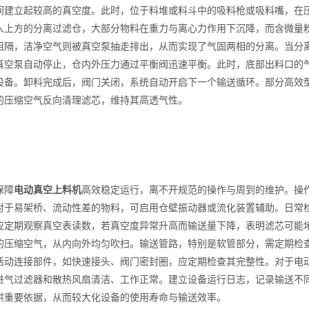
间建立起较高的真空度。此时，位于料堆或料斗中的吸料枪或吸料嘴，在
入上方的分离过滤仓，大部分物料在重力与离心力作用下沉降，而含微量
阻隔，洁净空气则被真空泵抽走排出，从而实现了气固两相的分离。当分
真空泵自动停止，仓内外压力通过平衡阀迅速平衡。此时，底部出料口的
设备。卸料完成后，阀门关闭，系统自动开启下一个输送循环。部分高效
的压缩空气反向清理滤芯，维持其高透气性。
障
电动真空上料机
高效稳定运行，离不开规范的操作与周到的维护。操
对于易架桥、流动性差的物料，可启用仓壁振动器或流化装置辅助。日常
应定期观察真空表读数，若真空度异常升高而输送量下降，表明滤芯可能
的压缩空气，从内向外均匀吹扫。输送管路，特别是软管部分，需定期检
活动连接部件，如快速接头、阀门密封圈，应定期检查其完整性。对于电
进气过滤器和散热风扇清洁、工作正常。建立设备运行日志，记录输送不
供重要依据，从而较大化设备的使用寿命与输送效率。