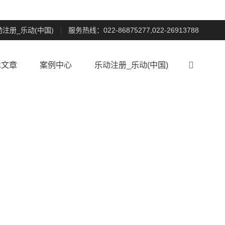
动注册_乐动(中国)
服务热线：022-86875277,022-26913788

术文章
案例中心
乐动注册_乐动(中国)