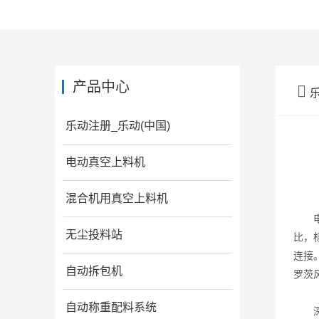
产品中心

乐动注册_乐动(中国)
电动真空上料机
混合机用真空上料机
电动
无尘投料站
比，
连接
自动拆包机
罗茨
自动称重配料系统
深入