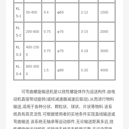
KL
50-400
0.4
φ63
2-12
1500
S-1
KL
200-800
0.75
φ76
3-15
2000
S-2
KL
400-150
0.75
φ76
4-18
3000
S-3
0
KL
800-300
1.5
φ89
5-20
4000
S-4
0
可弯曲螺旋输送机是以挠性螺旋体作为运送构件,由电
动机直接带动旋转(或经减速器减速后驱动),从而进行物料
输送,适用于各种分状、颗粒状、球状、片状等物料.该系
统具有高灵活性,可根据使用者的实地条件实现直线输送或
弯曲输送.该系统无轴承等运动部件,无论输送距离多远,挠