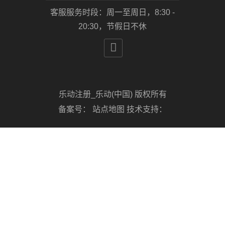
客服服务时段：周一至周日，8:30 -
20:30，节假日不休

乐动注册_乐动(中国) 版权所有
备案号：
站点地图
技术支持：