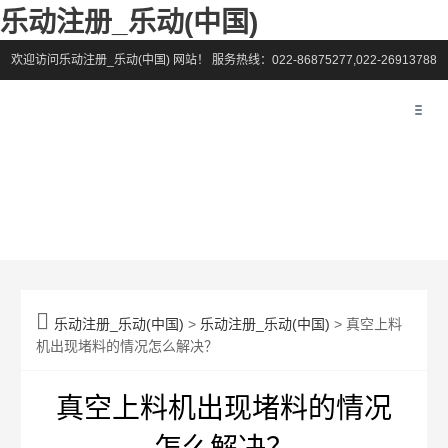
乐动注册_乐动(中国)
欢迎访问乐动注册_乐动(中国) 网站！
服务热线：022-86875277,022-26913788

乐动注册_乐动(中国)
>
乐动注册_乐动(中国)
> 真空上料
机出现堵料的情况怎么解决？
真空上料机出现堵料的情况