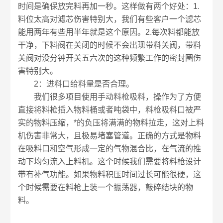
时间是确保放完料再加一秒。这样做有两个好处：1.
料位太高对滤芯伤害特别大，我们有些客户一个滤芯
能用两年有些用半年就是这个原因。2.每次料都能放
干净，下料阀在关闭的时候不会出现带料关阀，带料
关阀对没分钟开关五六次的这种频繁工作的密封圈伤
害特别大。
2：进料口给料量是否合理。
我们很多项目使用手动料枪吸料，操作为了方便
直接将料枪插入物料桶或者吨袋中，料枪吸料口被严
实的物料压缩，*的负压将满满的物料拉走，这对上料
机伤害非常大，且极易堵塞管道。正确的方式是物料
在吸料口和空气形成一定的气物混合比，在气流的推
动下均匀流入上料机。这个时候我们需要将料枪设计
带有补气功能。如果物料积压时间过长可能很硬，这
个时候需要在料枪上装一个振荡器，敲碎结块的物
料。