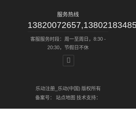
服务热线
13820072657,1380218348
客服服务时段：周一至周日，8:30 -
20:30，节假日不休

乐动注册_乐动(中国) 版权所有
备案号：
站点地图
技术支持：