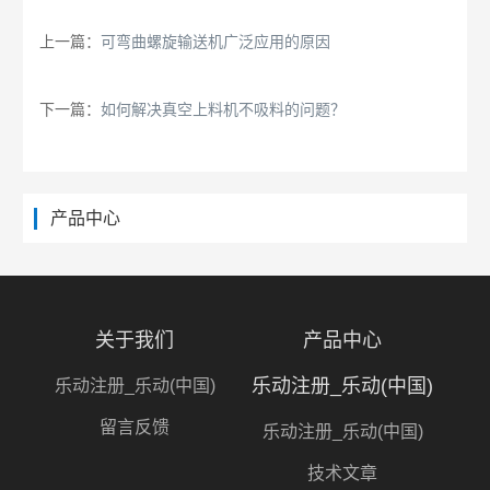
上一篇：
可弯曲螺旋输送机广泛应用的原因
下一篇：
如何解决真空上料机不吸料的问题？
产品中心
关于我们
产品中心
乐动注册_乐动(中国)
乐动注册_乐动(中国)
留言反馈
乐动注册_乐动(中国)
技术文章