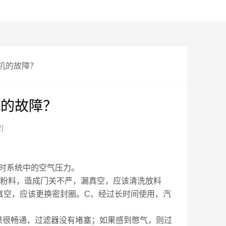
机的故障？
机的故障？
2]
。
作时系统中的空气压力。
的粉料，造成门关不严，漏真空，应该清洗放料
真空，应该更换密封圈。C、经过长时间使用，汽
果很畅通，过滤器没有堵塞；如果感到憋气，则过