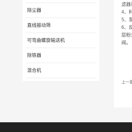
滤器
除尘器
4、
5、
直线振动筛
6、
层粉
可弯曲螺旋输送机
阀。
除铁器
混合机
上一