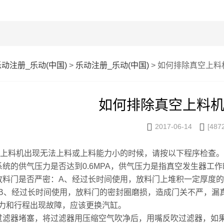
乐动注册_乐动(中国)
>
乐动注册_乐动(中国)
> 如何排除真空上料
如何排除真空上料


2017-06-14
[487
 上料机出现无法上料或上料能力小的时候，请按以下程序检查
系统的供气压力是否达到0.6MPA，供气压力是指真空发生器工
放料门是否严密：A、经过长时间使用，放料门上堆积一定厚度
B、经过长时间使用，放料门的密封圈磨损，造成门关不严，漏
力和行程出现故障，应该更换汽缸。
过滤器堵塞，将过滤器用压缩空气吹净后，用嘴反吹过滤器，如