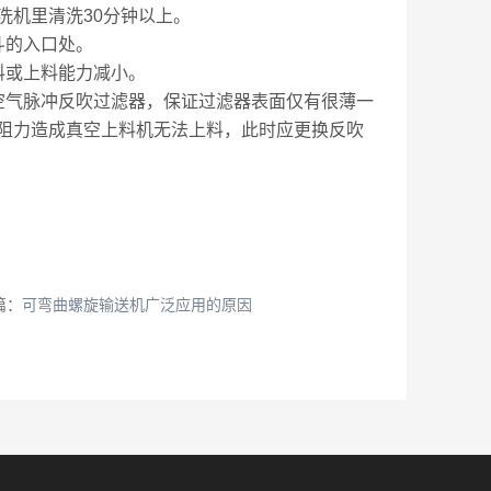
洗机里清洗30分钟以上。
斗的入口处。
料或上料能力减小。
空气脉冲反吹过滤器，保证过滤器表面仅有很薄一
阻力造成真空上料机无法上料，此时应更换反吹
篇：
可弯曲螺旋输送机广泛应用的原因