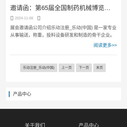
包机的润滑与冷却系统维护的重要性及其具体操作方
邀请函：第65届全国制药机械博览会天津润澍与您相约！
法。1.润滑系统的维护润滑系统的主要作用是减少设
备运动部件之间的摩擦，防止磨损和过热，从而保证


2024-11-08
设备的平稳运行。润滑系统的维护主要包括以下几个
展会邀请函公司介绍乐动注册_乐动(中国) 是一家专业
方面：a.润滑油的选择：不同型号和规格的设备对润
从事输送，称重，投料设备研发和制造的骨干企业。
滑油的要求不同。用户应根据设备说明书和实际工
公司吸收国内外同类产品的先进技术，经专业团队设
阅读更多>>
况，选择合适的润滑...
计、研发、生产，始终提供给客户质优价好的产品。
与此同时，产品满足“ISO9001”，“ISO/TS16949”，
“GMP”等标准要求，质量稳定，适用于不同行业。公
乐动注册_乐动(中国)
上一页
下一页
末页
司主要产品包括启动真空上料机，电动真空上料机，
可弯曲螺旋输送机，称重设备，无尘投料站等。产品
广泛应用于食品，制药，化工，塑料，电子，能源等
行业，在满足客户物料输送需求的同时，提高...
产品中心
关于我们
产品中心