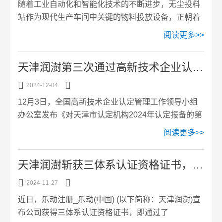
随着工业自动化和智能化技术的不断进步，无尘投料
站作为现代生产车间中关键的物料投放设备，正朝着
更高效、更智能的方向发展。无尘投料站不仅在传统
阅读更多>>
的粉尘控制和物料安全方面发挥着重要作用，随着技
术的升级，它在提高生产效率、降低人工成本、增强
天津润澍第三次通过高新技术企业认定，彰显*的综合实力和技术能力！
生产安全性等方面也日益展现出巨大的潜力。本文将
探讨该设备在自动化与智能化升级方面的趋势及其对


2024-12-04
行业发展的影响。1.自动化操作的普及传统的投料操
12月3日，全国高新技术企业认定管理工作领导小组
作多依赖人工进行，不仅效率低下，而且容易受到人
办公室发布《对天津市认定机构2024年认定报备的第
为操作错误的影响。而随着自动化技术的引入，现代
二批高新技术企业进行备案的公示》，将天津市认定
阅读更多>>
无尘投料站已逐步实...
机构2024年认定报备的第二批2795家高新技术企业
进行备案公示，公示期为10个工作日。其中，乐动注
天津润澍斩获三体系认证资格证书，强势奠定国内外市场竞争优势！
册_乐动(中国) (以下简称：天津润澍)位列名单之列，
其高新技术企业复审再认定通过，有效期3年，具体


2024-11-27
为：2024年11月-2027年11月，这也是该公司自成立
近日，乐动注册_乐动(中国) (以下简称：天津润澍)宣
以来，第三次成功认定高新技术企业。天津市认定机
布公司获得三体系认证资格证书，即通过了
构2024年认定报备的第二批高新技术...