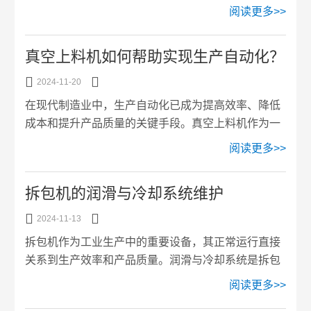
ISO9001、ISO14001、ISO45001三个国际标准体系
阅读更多>>
的认证。这些证书表明企业已经通过了国际标准化组
织(ISO)制定的质量管理体系、环境管理体系和职业健
真空上料机如何帮助实现生产自动化？
康安全管理体系的认证，证明企业在这些方面已经达
到了国际标准的要求。其中，质量管理体系符合标


2024-11-20
准：GB/T19001-2016idt1S09001:2015，通过认证的
在现代制造业中，生产自动化已成为提高效率、降低
范围包括：真空上料机、无尘投料站、除铁器、拆包
成本和提升产品质量的关键手段。真空上料机作为一
机、称重系统的制造...
种先进的物料输送设备，在实现生产自动化方面发挥
阅读更多>>
了重要作用。本文将探讨真空上料机的工作原理、优
势及其在生产自动化中的应用。一、工作原理真空上
拆包机的润滑与冷却系统维护
料机利用真空泵产生负压，通过管道将物料从一个位
置输送到另一个位置。其基本工作流程如下：启动真


2024-11-13
空泵：真空泵启动后，系统内产生负压。物料吸入：
拆包机作为工业生产中的重要设备，其正常运行直接
物料通过吸料口被吸入输送管道。物料输送：物料在
关系到生产效率和产品质量。润滑与冷却系统是拆包
负压作用下沿管道输送至目的地。物料卸载：到达目
机的重要组成部分，良好的维护和保养能够有效延长
阅读更多>>
的地后，物料通过卸料...
设备的使用寿命，提高工作效率。本文将详细探讨拆