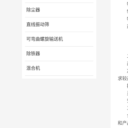
物料
除尘器
物料
物料
直线振动筛
这种
可弯曲螺旋输送机
除铁器
二
高效
混合机
减少
求较
操作
灵活
安全
三
食品
和产