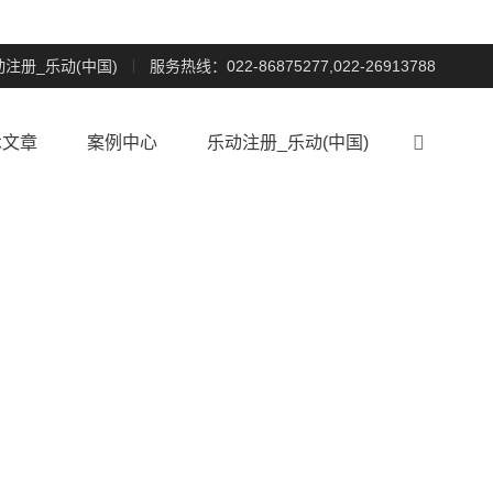
动注册_乐动(中国)
服务热线：022-86875277,022-26913788

术文章
案例中心
乐动注册_乐动(中国)