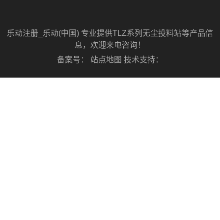
乐动注册_乐动(中国) 专业提供TLZ系列无尘投料站等产品信
息，欢迎来电咨询！
备案号：
站点地图
技术支持：