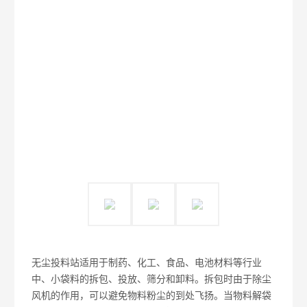
无尘投料站适用于制药、化工、食品、电池材料等行业
中、小袋料的拆包、投放、筛分和卸料。拆包时由于除尘
风机的作用，可以避免物料粉尘的到处飞扬。当物料解袋