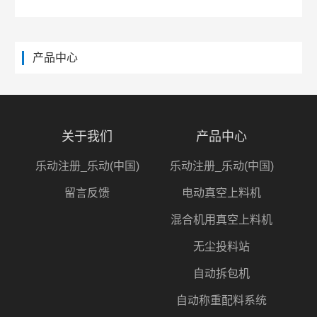
产品中心
关于我们
产品中心
乐动注册_乐动(中国)
乐动注册_乐动(中国)
留言反馈
电动真空上料机
混合机用真空上料机
无尘投料站
自动拆包机
自动称重配料系统