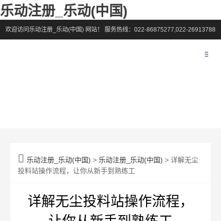
乐动注册_乐动(中国)
欢迎访问乐动注册_乐动(中国) 网站！
服务热线：022-86875277,022-26913788

乐动注册_乐动(中国)
>
乐动注册_乐动(中国)
> 详解无尘
投料站操作流程，让你从新手到熟练工
详解无尘投料站操作流程，