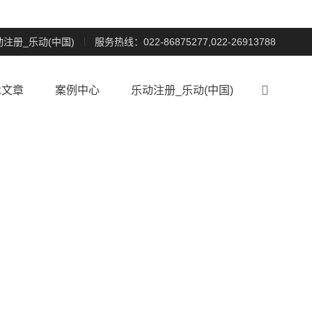
动注册_乐动(中国)
服务热线：022-86875277,022-26913788

术文章
案例中心
乐动注册_乐动(中国)