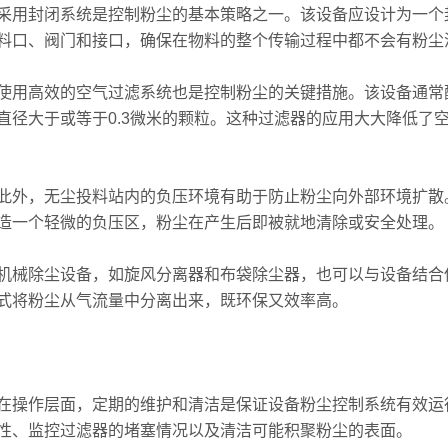
封闭系统是控制粉尘的基本策略之一。该设备应设计为一个封
料口、阀门和接口，确保在物料的整个传输过程中都不会有粉尘
高效的空气过滤系统也是控制粉尘的关键措施。该设备通常配备有
%直径大于或等于0.3微米的颗粒。这种过滤器的应用大大降低
，无尘投料站内的负压环境有助于防止粉尘向外部环境扩散。
造一个轻微的负压区，粉尘在产生后即被就地清除或安全处理。
除尘设备，如旋风分离器和布袋除尘器，也可以与设备结合使
式将粉尘从气流量中分离出来，既环保又效率高。
作层面，定期的维护和清洁是保证设备粉尘控制系统有效运行
性、监控过滤器的堵塞情况以及清洁可能积聚粉尘的表面。