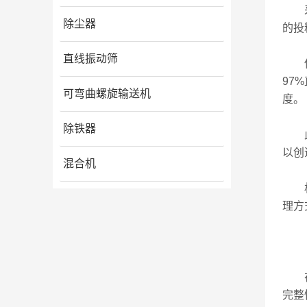
采用
除尘器
的投
直线振动筛
使用
97
可弯曲螺旋输送机
度。
除铁器
此外
以创
混合机
机械
理方
在操
完整