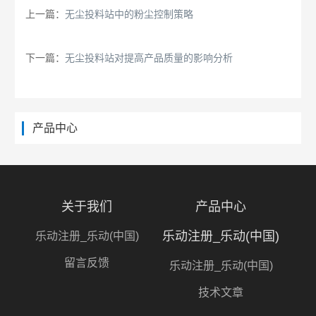
上一篇：
无尘投料站中的粉尘控制策略
下一篇：
无尘投料站对提高产品质量的影响分析
产品中心
关于我们
产品中心
乐动注册_乐动(中国)
乐动注册_乐动(中国)
留言反馈
乐动注册_乐动(中国)
技术文章