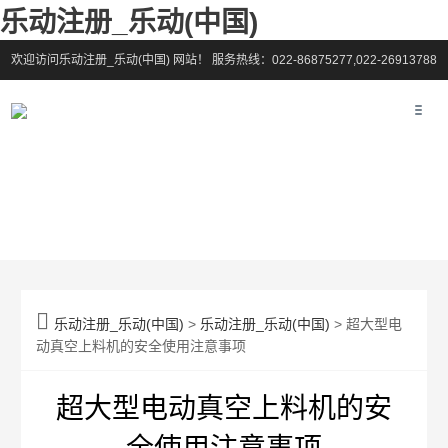
乐动注册_乐动(中国)
欢迎访问乐动注册_乐动(中国) 网站！
服务热线：022-86875277,022-26913788

乐动注册_乐动(中国)
>
乐动注册_乐动(中国)
> 超大型电
动真空上料机的安全使用注意事项
超大型电动真空上料机的安