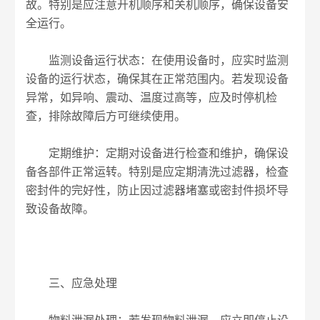
故。特别是应注意开机顺序和关机顺序，确保设备安
全运行。
监测设备运行状态：在使用设备时，应实时监测
设备的运行状态，确保其在正常范围内。若发现设备
异常，如异响、震动、温度过高等，应及时停机检
查，排除故障后方可继续使用。
定期维护：定期对设备进行检查和维护，确保设
备各部件正常运转。特别是应定期清洗过滤器，检查
密封件的完好性，防止因过滤器堵塞或密封件损坏导
致设备故障。
三、应急处理