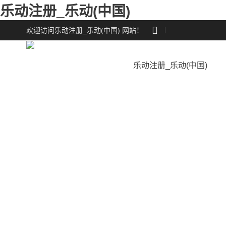
乐动注册_乐动(中国)

欢迎访问乐动注册_乐动(中国) 网站！
乐动注册_乐动(中国)