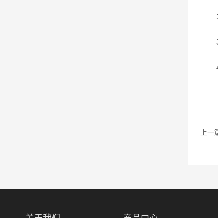
2.
3.
4.
上一