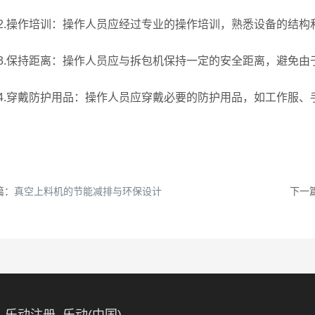
操作培训：操作人员应经过专业的操作培训，熟悉设备的结构
保持距离：操作人员应与拆包机保持一定的安全距离，避免由
穿戴防护用品：操作人员应穿戴必要的防护用品，如工作服、
篇：
真空上料机的节能减排与环保设计
下一