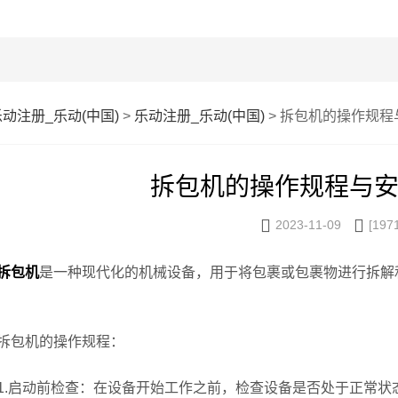
乐动注册_乐动(中国)
>
乐动注册_乐动(中国)
> 拆包机的操作规
拆包机的操作规程与


2023-11-09
[197
拆包机
是一种现代化的机械设备，用于将包裹或包裹物进行拆解
包机的操作规程：
启动前检查：在设备开始工作之前，检查设备是否处于正常状