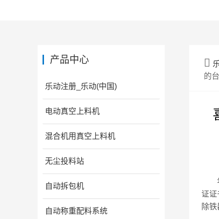
产品中心

的
乐动注册_乐动(中国)
电动真空上料机
混合机用真空上料机
无尘投料站
年关
自动拆包机
证证
除铁
自动称重配料系统