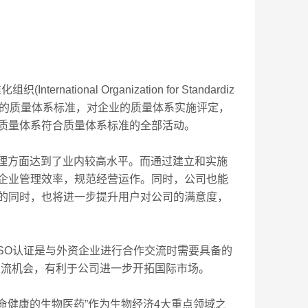
onal Organization for Standardiz
正式发布的质量体系标准，对企业的质量体系实施评定，
质量体系符合质量体系标准的全部活动。
管理方面达到了业内较高水平。而通过建立和实施
企业管理效率，规范经营运作。同时，公司也能
的同时，也将进一步提升用户对公司的满意度，
SO认证是与外资企业进行合作交流时需要具备的
作交流机会，有利于公司进一步开拓国际市场。
命健康的生物医药”作为生物经济4大重点领域之