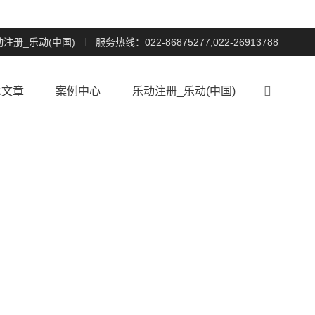
动注册_乐动(中国)
服务热线：022-86875277,022-26913788

术文章
案例中心
乐动注册_乐动(中国)