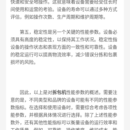
快速和安全地操作。这就意味着设备需要经受住长时
间使用和运营的考验。设备的寿命可以通过多种方式
评估，例如操作次数、生产周期和维护周期等。
第五，稳定性是另一个关键的性能参数。设备必
须具有高度的稳定性，以保持其工作状况。稳定性指
设备的操作状态和表现方面的一致性和可靠性。设备
的稳定运行可以提高物流效率，减少错误分拣和包裹
损坏的风险。
因此，以上是对
拆包机
性能参数的概述。需要注
意的是，不同类型和品牌的设备可能有不同的性能参
数指标。在选择和使用设备时，需要综合考虑各项性
能参数，并根据具体情况进行选择。除了上述性能参
数外，还有其他性能指标可以衡量设备的运行效率和