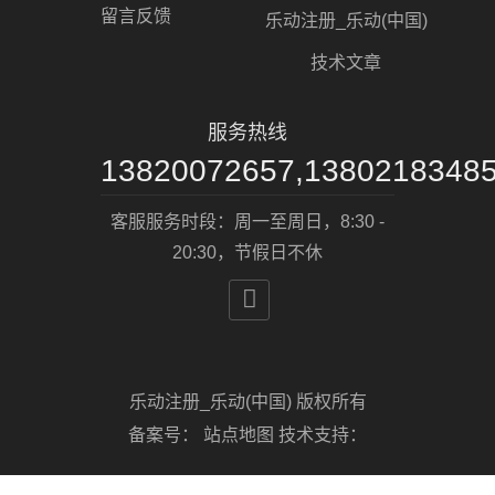
留言反馈
乐动注册_乐动(中国)
技术文章
服务热线
13820072657,1380218348
客服服务时段：周一至周日，8:30 -
20:30，节假日不休

乐动注册_乐动(中国) 版权所有
备案号：
站点地图
技术支持：