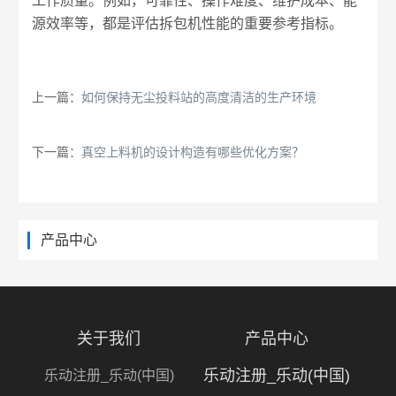
工作质量。例如，可靠性、操作难度、维护成本、能
源效率等，都是评估拆包机性能的重要参考指标。
上一篇：
如何保持无尘投料站的高度清洁的生产环境
下一篇：
真空上料机的设计构造有哪些优化方案？
产品中心
关于我们
产品中心
乐动注册_乐动(中国)
乐动注册_乐动(中国)