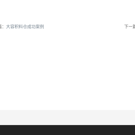
篇：
大容积料仓成功案例
下一