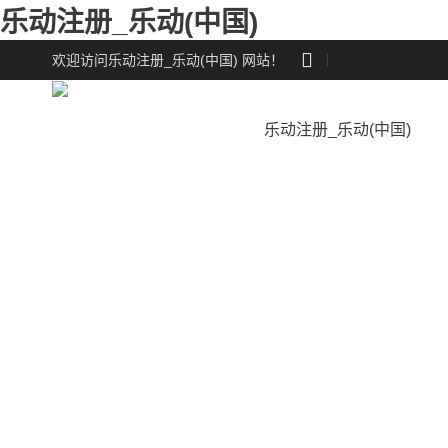
乐动注册_乐动(中国)

欢迎访问乐动注册_乐动(中国) 网站！
乐动注册_乐动(中国)