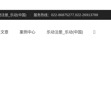
动注册_乐动(中国)
服务热线：022-86875277,022-26913788

术文章
案例中心
乐动注册_乐动(中国)