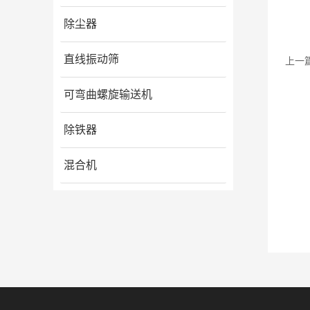
除尘器
直线振动筛
上一
可弯曲螺旋输送机
除铁器
混合机