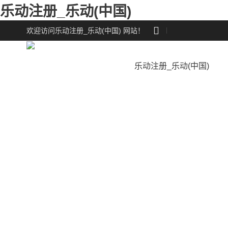
乐动注册_乐动(中国)

欢迎访问乐动注册_乐动(中国) 网站！
乐动注册_乐动(中国)