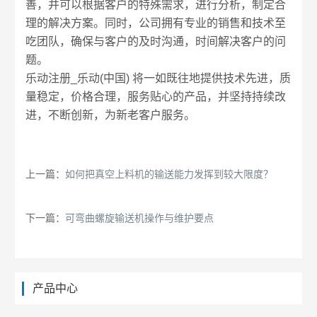
善，并可以根据客户的特殊需求，进行分析，制定合
理的解决方案。同时，公司拥有专业的销售和技术至
吃团队，确保与客户的及时沟通，时间解决客户的问
题。
乐动注册_乐动(中国) 将一如既往地提供技术先进，质
量稳定，价格合理，服务贴心的产品，并坚持持续改
进，不断创新，为新老客户服务。
上一篇：
如何把真空上料机的输送能力发挥到较大限度？
下一篇：
可弯曲螺旋输送机操作与维护要点
产品中心