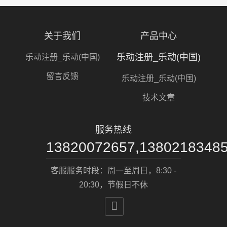
关于我们
产品中心
乐动注册_乐动(中国)
乐动注册_乐动(中国)
留言反馈
乐动注册_乐动(中国)
技术文章
服务热线
13820072657,1380218348
客服服务时段：周一至周日，8:30 -
20:30，节假日不休
