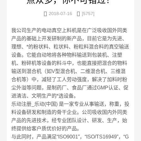
点众多，你不可错过！


2018-07-16
[5757]
我公司生产的电动真空上料机是在广泛吸收国外同类
产品的基础上开发研制的新产品，目前它是为先进、
理想、*的粉状料、粒状料、粉粒料混合料的真空输送
设备。它能自动地将各种物料输送到包装机、注塑
机、粉碎机等设备的料斗中，也能直接把混合的物料
输送到混合机（如V型混合机、二维混合机、三维混
合机等）中，减轻了工人劳动强度，解决了加料时粉
尘外溢等问题，是制药厂、食品厂通过GMP认证、促
进清洁、文明生产的*选设备。
乐动注册_乐动(中国) 是一家专业从事输送，称重，投
料设备研发和制造的骨干企业。公司吸收国内外同类
产品的先进技术，经专业团队设计、研发、生产，始
终提供给客户质优价好的产品。
与此同时，产品满足“ISO9001”，“ISO/TS16949”，“G