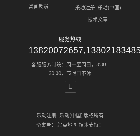
留言反馈
乐动注册_乐动(中国)
技术文章
服务热线
13820072657,1380218348
客服服务时段：周一至周日，8:30 -
20:30，节假日不休

乐动注册_乐动(中国) 版权所有
备案号：
站点地图
技术支持：