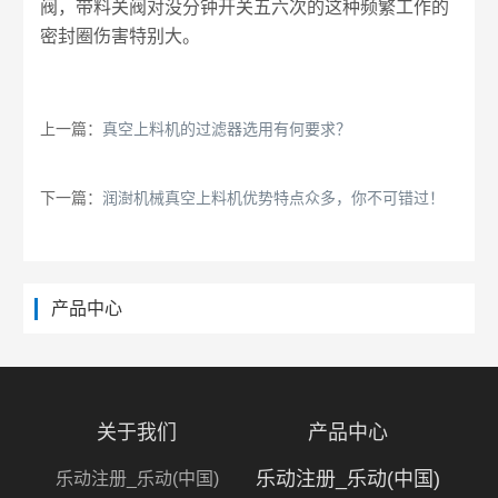
阀，带料关阀对没分钟开关五六次的这种频繁工作的
密封圈伤害特别大。
上一篇：
真空上料机的过滤器选用有何要求？
下一篇：
润澍机械真空上料机优势特点众多，你不可错过！
产品中心
关于我们
产品中心
乐动注册_乐动(中国)
乐动注册_乐动(中国)