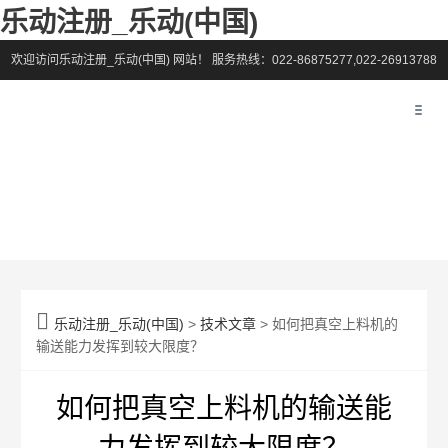
乐动注册_乐动(中国)
欢迎访问乐动注册_乐动(中国) 网站！
服务热线：022-86875277,022-26913788

乐动注册_乐动(中国)
>
技术文章
> 如何把真空上料机的
输送能力发挥到较大限度？
如何把真空上料机的输送能