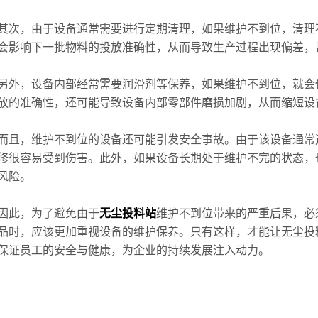
，由于设备通常需要进行定期清理，如果维护不到位，清理不
会影响下一批物料的投放准确性，从而导致生产过程出现偏差，
，设备内部经常需要润滑剂等保养，如果维护不到位，就会使
放的准确性，还可能导致设备内部零部件磨损加剧，从而缩短设
，维护不到位的设备还可能引发安全事故。由于该设备通常运
修很容易受到伤害。此外，如果设备长期处于维护不完的状态，
风险。
此，为了避免由于
无尘投料站
维护不到位带来的严重后果，必
品时，应该更加重视设备的维护保养。只有这样，才能让无尘投
保证员工的安全与健康，为企业的持续发展注入动力。