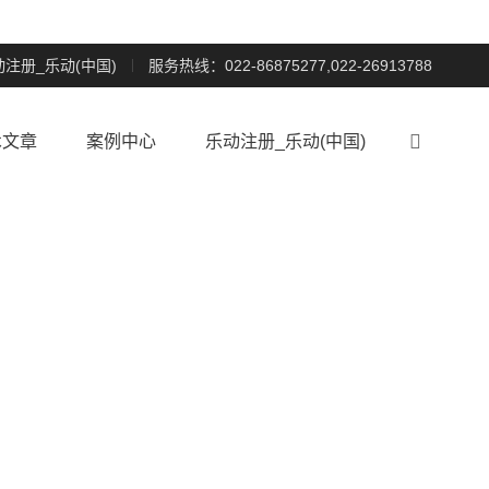
动注册_乐动(中国)
服务热线：022-86875277,022-26913788

术文章
案例中心
乐动注册_乐动(中国)