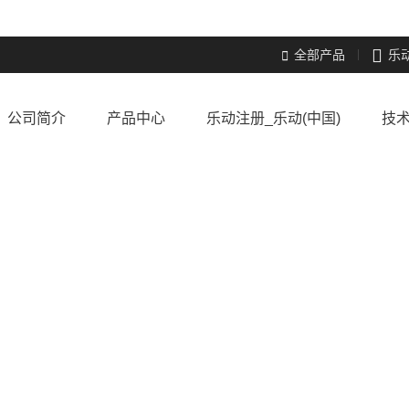

全部产品
乐

公司简介
产品中心
乐动注册_乐动(中国)
技