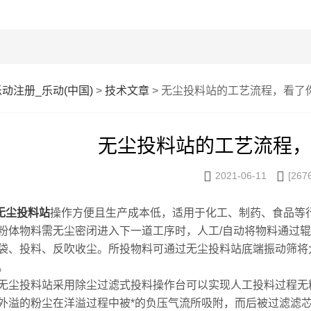
乐动注册_乐动(中国)
>
技术文章
> 无尘投料站的工艺流程，看了
无尘投料站的工艺流程


2021-06-11
[267
无尘投料站
操作方便且生产成本低，适用于化工、制药、食品等
粉体物料需无尘密闭进入下一道工序时，人工/自动将物料通过
袋、投料、反吹收尘。所投物料可通过无尘投料站底端振动筛将
。
投料站采用除尘过滤式投料操作台可以实现人工投料过程无粉
外溢的粉尘在洋溢过程中被*的负压气流所吸附，而后被过滤滤