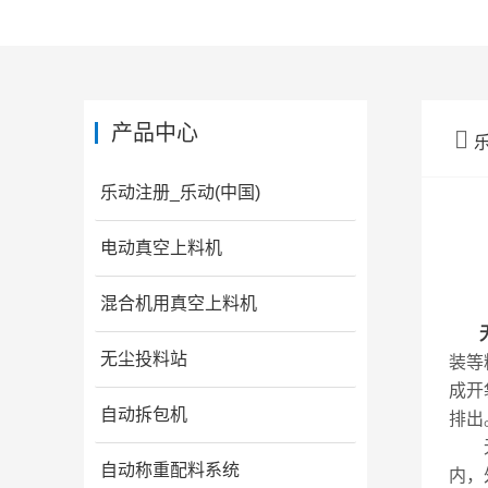
产品中心

乐动注册_乐动(中国)
电动真空上料机
混合机用真空上料机
无尘投料站
装等
成开
自动拆包机
排出
无尘
自动称重配料系统
内，