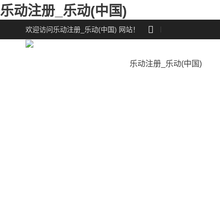
乐动注册_乐动(中国)

欢迎访问乐动注册_乐动(中国) 网站！
乐动注册_乐动(中国)