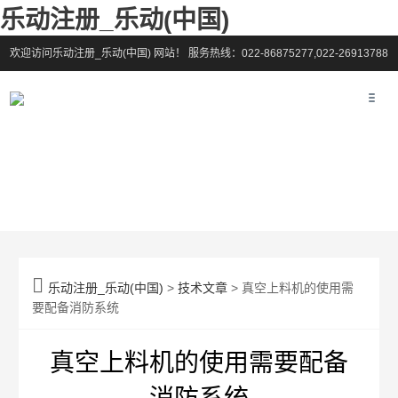
乐动注册_乐动(中国)
欢迎访问乐动注册_乐动(中国) 网站！
服务热线：022-86875277,022-26913788

乐动注册_乐动(中国)
>
技术文章
> 真空上料机的使用需
要配备消防系统
真空上料机的使用需要配备