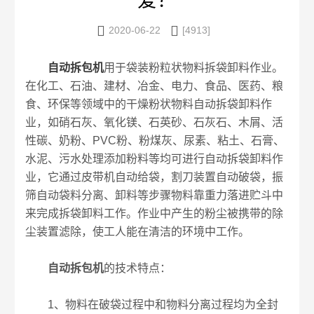
爱？


2020-06-22
[4913]
自动拆包机
用于袋装粉粒状物料拆袋卸料作业。
在化工、石油、建材、冶金、电力、食品、医药、粮
食、环保等领域中的干燥粉状物料自动拆袋卸料作
业，如硝石灰、氧化镁、石英砂、石灰石、木屑、活
性碳、奶粉、PVC粉、粉煤灰、尿素、粘土、石膏、
水泥、污水处理添加粉料等均可进行自动拆袋卸料作
业，它通过皮带机自动给袋，割刀装置自动破袋，振
筛自动袋料分离、卸料等步骤物料靠重力落进贮斗中
来完成拆袋卸料工作。作业中产生的粉尘被携带的除
尘装置滤除，使工人能在清洁的环境中工作。
自动拆包机
的技术特点：
1、物料在破袋过程中和物料分离过程均为全封