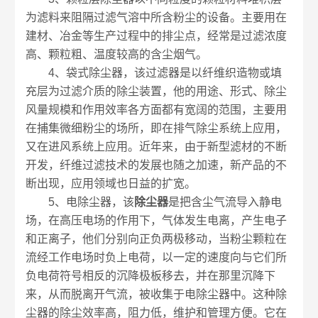
为滤料来阻隔过滤气溶中所含粉尘的设备。主要用在
建材、冶金等生产过程中的排尘点，经常是过滤浓度
高、颗粒粗、温度较高的含尘烟气。
4、袋式除尘器，该过滤器是以纤维织造物或填
充层为过滤介质的除尘装置，他的用途、形式、除尘
风量规模和作用效率各方面都有宽阔的范围，主要用
在捕集微细粉尘的场所，即在排气除尘系统上应用，
又在进风系统上应用。近年来，由于新型滤材的不断
开发，纤维过滤技术的发展也随之加速，新产品的不
断出现，应用领域也日益的扩宽。
5、电除尘器，该
除尘器
是把含尘气流导入静电
场，在高压电场的作用下，气体发生电离，产生电子
和正离子，他们分别向正负两极移动，当粉尘颗粒在
流经工作电场时负上电荷，以一定的速度向与它们所
负电荷符号相反的沉降极板移去，并在那里沉降下
来，从而脱离开气流，被收集于电除尘器中。这种除
尘器的除尘效率高，阻力低，维护和管理方便。它在