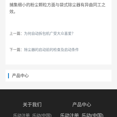
捕集细小的粉尘颗粒方面与袋式除尘器有异曲同工之
效。
上一篇：
为何自动拆包机广受大众喜爱？
下一篇：
除尘器的启动前的检查及启动条件
产品中心
关于我们
产品中心
乐动注册_乐动(中国)
乐动注册_乐动(中国)