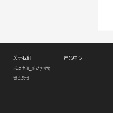
关于我们
产品中心
乐动注册_乐动(中国)
留言反馈