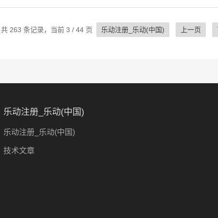
共 263 条记录，当前 3 / 44 页
乐动注册_乐动(中国)
上一页
乐动注册_乐动(中国)
乐动注册_乐动(中国)
技术文章