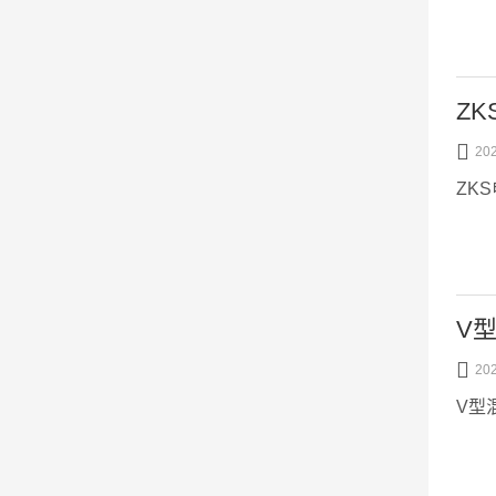
Z

20
ZK
V

20
V型