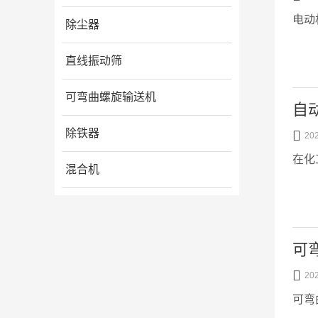
电动
除尘器
直线振动筛
可弯曲螺旋输送机
自
除铁器

20
在化
混合机
可

20
可弯