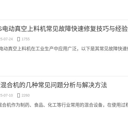
KS电动真空上料机常见故障快速修复技巧与经

25-07-24
1755
S电动真空上料机在工业生产中应用广泛，以下是其常见故障快速修
型混合机的几种常见问题分析与解决方法

25-07-10
2260
混合机作为制药、食品、化工等行业常用的混合设备，在使用过程中