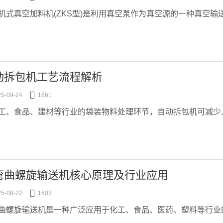
机式真空加料机(ZKS型)是利用真空泵作为真空源的一种真空输送
动拆包机工艺流程解析

25-09-24
1661
工、食品、建材等行业的袋装物料处理环节，自动拆包机可减少人
弯曲螺旋输送机核心原理及行业应用

25-08-22
1603
曲螺旋输送机是一种广泛应用于化工、食品、医药、塑料等行业的