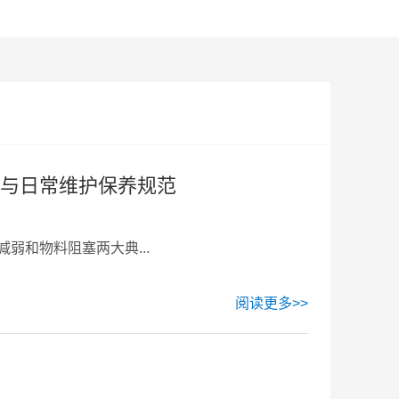
与日常维护保养规范
弱和物料阻塞两大典...
阅读更多>>