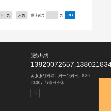
下一页
末页
跳转到第
页
服务热线
13820072657,13802183
客服服务时段：周一至周日，8:30 -
20:30，节假日不休
