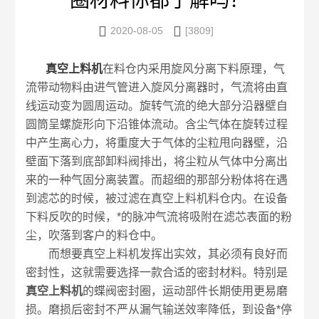
圈材料你都了解吗？


2020-08-05
[3809]
真空上料机
在料仓内采用旋风分离下料原理，气
流带动物料由进气管进入旋风分离器时，气流将由直
线运动变为圆周运动。旋转气流的绝大部分沿器壁自
圆筒呈螺旋形向下沿锥体流动。含尘气体在旋转过程
中产生离心力，将重度大于气体的尘粒甩向器壁，沿
壁面下落到底部卸料阀排出，将尘粒从气体中分离出
来的一种气固分离装置。而超细的那部分粉体将在遇
到滤芯的时候，被过滤在真空上料机料仓内。在设备
下料反吹的时候，*的脉冲气流将吸附在滤芯表面的粉
尘，吹落到客户的料仓中。
而想要真空上料机发挥出实效，其必须有良好而
密封性，这就需要选择一款合适的密封材料。特别是
真空上料机
的蝶阀密封圈，运动部件长期使用更易磨
损。磨损后密封不严从漏气输送效率降低，到设备*停