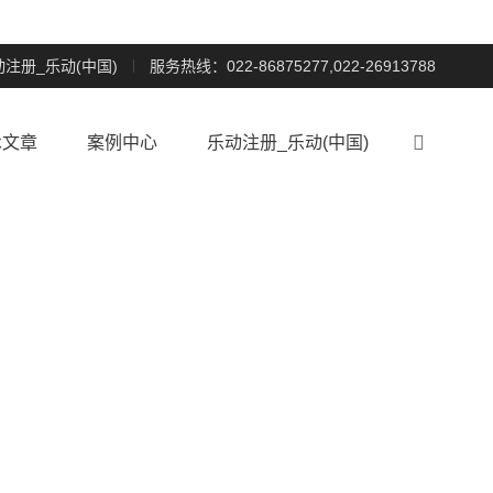
动注册_乐动(中国)
服务热线：022-86875277,022-26913788

术文章
案例中心
乐动注册_乐动(中国)