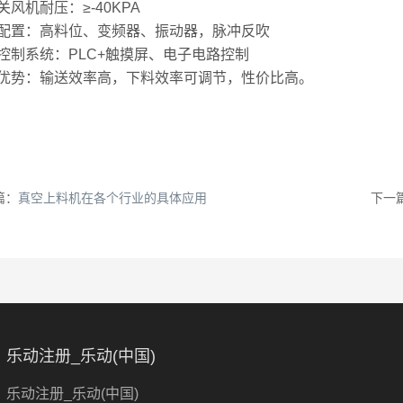
机耐压：≥-40KPA
：高料位、变频器、振动器，脉冲反吹
系统：PLC+触摸屏、电子电路控制
：输送效率高，下料效率可调节，性价比高。
篇：
真空上料机在各个行业的具体应用
下一
乐动注册_乐动(中国)
乐动注册_乐动(中国)