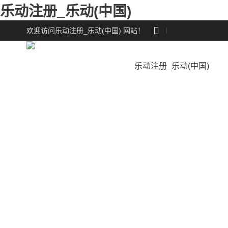
乐动注册_乐动(中国)

欢迎访问乐动注册_乐动(中国) 网站！
乐动注册_乐动(中国)