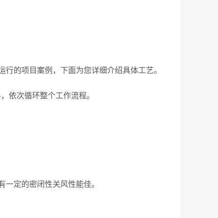
行的项目案例，下面为您详细介绍具体工艺。
，依次循环整个工作流程。
有一定的密闭性关风性能佳。