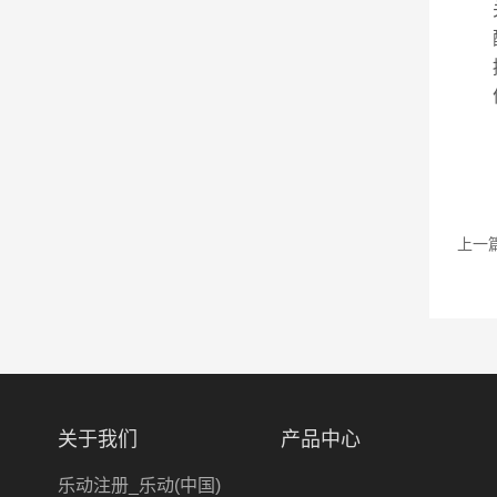
关风
配置
控制
优势
上一
关于我们
产品中心
乐动注册_乐动(中国)