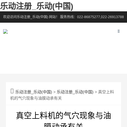
乐动注册_乐动(中国)
欢迎访问乐动注册_乐动(中国) 网站！
服务热线：022-86875277,022-26913788

乐动注册_乐动(中国)
>
乐动注册_乐动(中国)
> 真空上料
机的气穴现象与油膜动承有关
真空上料机的气穴现象与油