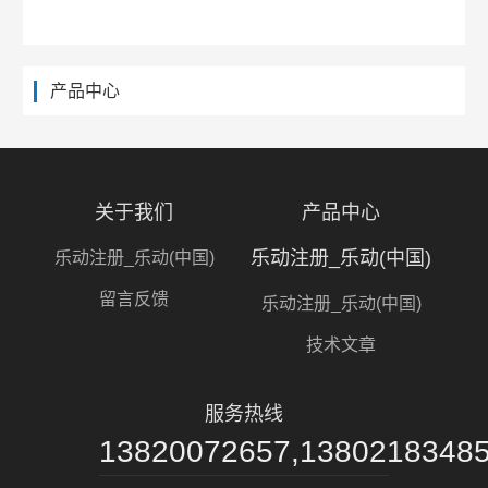
产品中心
关于我们
产品中心
乐动注册_乐动(中国)
乐动注册_乐动(中国)
留言反馈
乐动注册_乐动(中国)
技术文章
服务热线
13820072657,1380218348