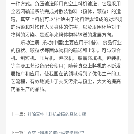
一种方式。负压输送即用真空上料机输送，它是采用
全密闭输送系统完成对散装物料（粉体，颗粒）的运
输，真空上料机可以*杜绝由于物料泄露造成的对环境
的污染和对操作人员身体的伤害，以及周围环境对于
物料的污染。是近年来粉体物料输送的发展方向。
乐动注册_乐动(中国)主要应用于制药，食品行业
的粉状、颗粒状等固体物料的输送和上料。可与混合
机、制粒机、压片机、包衣机、胶囊充填机，包装机
等主要工艺设备配套使用；随着
真空上料机
的不断发
展推广和应用，使我国在该领域得到了优化生产的工
艺流程，有效地减少了交叉污染与粉尘，大大的提高
药品生产的品质。
上一篇：
排除真空上料机故障的具体步骤
下一篇：
真空上料机如何正确安装调试？