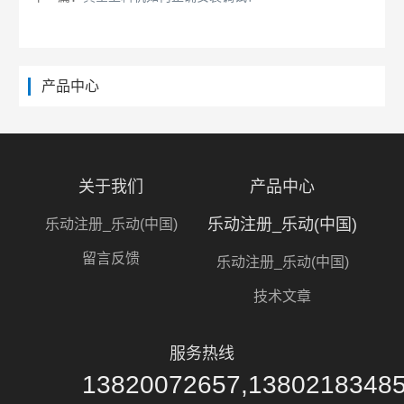
产品中心
关于我们
产品中心
乐动注册_乐动(中国)
乐动注册_乐动(中国)
留言反馈
乐动注册_乐动(中国)
技术文章
服务热线
13820072657,1380218348