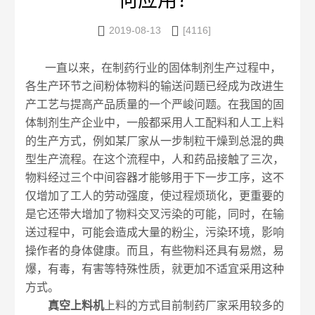
何应用？


2019-08-13
[4116]
一直以来，在制药行业的固体制剂生产过程中，
各生产环节之间粉体物料的输送问题已经成为改进生
产工艺与提高产品质量的一个严峻问题。在我国的固
体制剂生产企业中，一般都采用人工配料和人工上料
的生产方式，例如某厂家从一步制粒干燥到总混的典
型生产流程。在这个流程中，人和药品接触了三次，
物料经过三个中间容器才能够用于下一步工序，这不
仅增加了工人的劳动强度，使过程烦琐化，更重要的
是它还带大增加了物料交叉污染的可能，同时，在输
送过程中，可能会造成大量的粉尘，污染环境，影响
操作者的身体健康。而且，有些物料还具有易燃，易
爆，有毒，有害等特殊性质，就更加不适宜采用这种
方式。
真空上料机
上料的方式目前制药厂家采用较多的