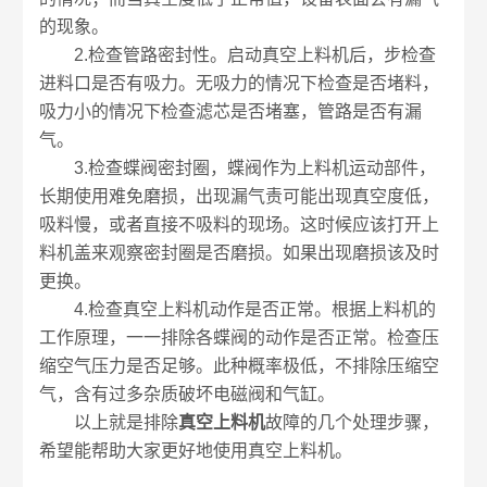
的现象。
2.检查管路密封性。启动真空上料机后，步检查
进料口是否有吸力。无吸力的情况下检查是否堵料，
吸力小的情况下检查滤芯是否堵塞，管路是否有漏
气。
3.检查蝶阀密封圈，蝶阀作为上料机运动部件，
长期使用难免磨损，出现漏气责可能出现真空度低，
吸料慢，或者直接不吸料的现场。这时候应该打开上
料机盖来观察密封圈是否磨损。如果出现磨损该及时
更换。
4.检查真空上料机动作是否正常。根据上料机的
工作原理，一一排除各蝶阀的动作是否正常。检查压
缩空气压力是否足够。此种概率极低，不排除压缩空
气，含有过多杂质破坏电磁阀和气缸。
以上就是排除
真空上料机
故障的几个处理步骤，
希望能帮助大家更好地使用真空上料机。