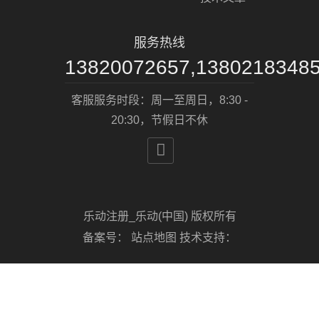
服务热线
13820072657,1380218348
客服服务时段：周一至周日，8:30 -
20:30，节假日不休

乐动注册_乐动(中国) 版权所有
备案号：
站点地图
技术支持：