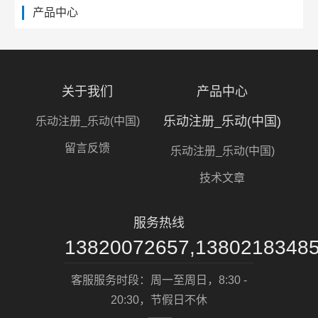
产品中心
关于我们
产品中心
乐动注册_乐动(中国)
乐动注册_乐动(中国)
留言反馈
乐动注册_乐动(中国)
技术文章
服务热线
13820072657,1380218348
客服服务时段：周一至周日，8:30 -
20:30，节假日不休