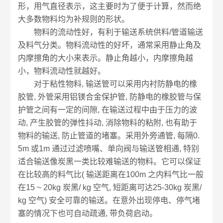
形，用气直径表示，这主要时为了便于计算，然而绝
大多数物料均为补规则的形状。
物料的流动性好，有利于输送系统供料/管道输送
及料气分类。物料流动性的好坏，通常采用静止角及
内摩擦角的大小来表示。静止角越小，内摩擦角越
小，物料流动性就越好。
对于粘性物料, 输送管可以采用内衬防静电的橡
胶管, 外管采用铝镁合金保护管, 防静电的橡胶管与保
护管之间有一定的间隙, 在输送过程中由于压力的波
动, 产生胶管的弹性抖动, 消除物料的粘附, 也有助于
物料的输送, 防止管道的堵塞。采用外旁通管, 每隔0.
5m 或1m 通过过滤喷嘴、单向阀与输送管相通, 特别
适合输送像炭黑一类比较难输送的物料。它可以保证
在比较高的料气比( 输送距离在100m 之内料气比一般
在15 ~ 20kg 炭黑/ kg 空气, 短距离可达25-30kg 炭黑/
kg 空气) 安全可靠的输送。在意外出现停电、停气堵
塞的情况下也可自动疏通, 带负荷启动。