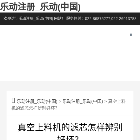
乐动注册_乐动(中国)
欢迎访问乐动注册_乐动(中国) 网站！
服务热线：022-86875277,022-26913788

乐动注册_乐动(中国)
>
乐动注册_乐动(中国)
> 真空上料
机的滤芯怎样辨别好坏？
真空上料机的滤芯怎样辨别