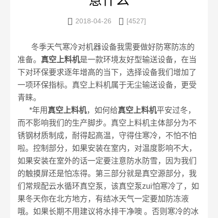
意什么


2018-04-26
[4527]
冬季天气寒冷对机器设备我需要做好防寒防冻的
准备。
真空上料机
是一款环境友好型输送设备，在当
下对环保要求逐年增高的当下，选择设备我们增加了
一项环保指标。真空上料机属于无尘输送设备，更受
青睐。
*年用
真空上料机
，如何给
真空上料机
平安过冬，
而不影响我们的生产脚步。真空上料机主体部分为不
锈钢材质制成，耐得起高温，守得住寒冷，不怕不怕
啦。控制部分，如果安装在室内，对温度影响不大，
如果安装在室外的话一定要注意防水防雪，因为我们
的触摸屏还是怕冻得。第三部分就是真空源部分，我
们常规配云水循环真空泵，该真空泵zui怕寒冷了，如
果冬天你在北方地方，有结冰天气一定要加防冻液
哦。如果长期不用建议将水排干净噢 。否则寒冷的冰