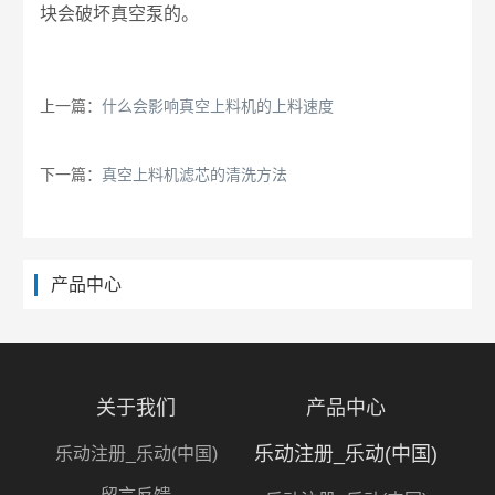
块会破坏真空泵的。
上一篇：
什么会影响真空上料机的上料速度
下一篇：
真空上料机滤芯的清洗方法
产品中心
关于我们
产品中心
乐动注册_乐动(中国)
乐动注册_乐动(中国)