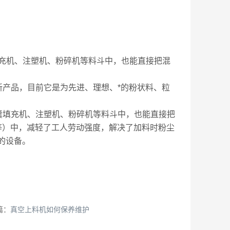
充机、注塑机、粉碎机等料斗中，也能直接把混
产品，目前它是为先进、理想、*的粉状料、粒
囊填充机、注塑机、粉碎机等料斗中，也能直接把
等）中，减轻了工人劳动强度，解决了加料时粉尘
的设备。
篇：
真空上料机如何保养维护