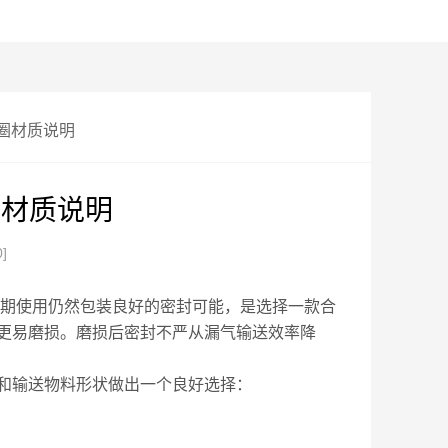
圈材质说明
圈材质说明
0]
期使用仍然包装良好的密封可能，是选择一款合
更易磨损。磨损后密封不严从漏气输送效率降
和输送物料形状做出一个良好选择：