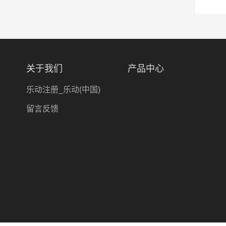
关于我们
产品中心
乐动注册_乐动(中国)
留言反馈