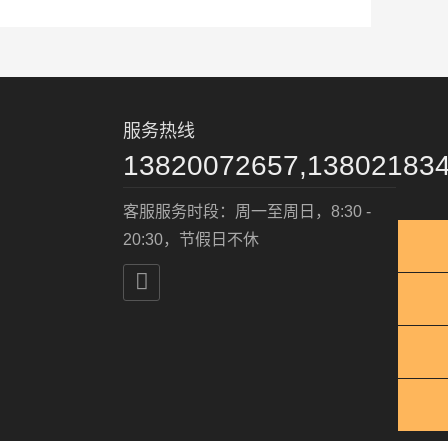
服务热线
13820072657,13802183
客服服务时段：周一至周日，8:30 -
20:30，节假日不休
