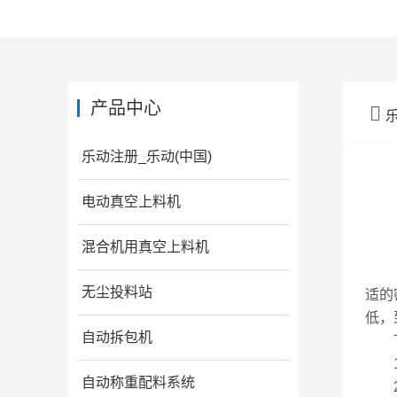
产品中心

乐动注册_乐动(中国)
电动真空上料机
混合机用真空上料机
好
无尘投料站
适的
低，
自动拆包机
下面
1、
自动称重配料系统
2.