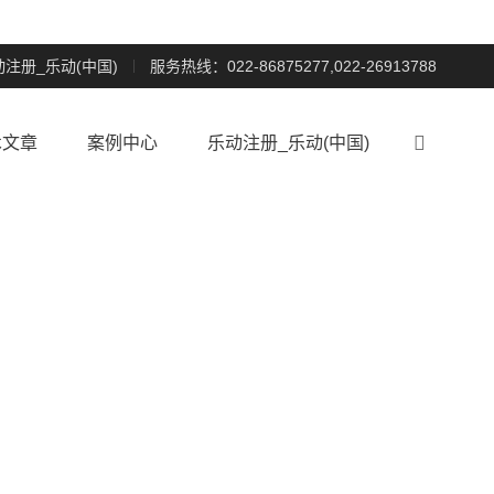
动注册_乐动(中国)
服务热线：022-86875277,022-26913788

术文章
案例中心
乐动注册_乐动(中国)