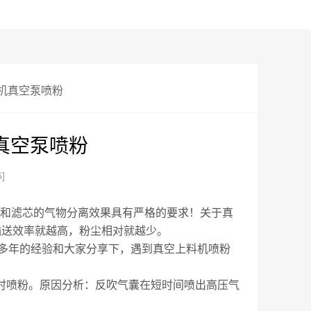
料机真空泵喷粉
真空泵喷粉
6]
和滤芯的气物分离效果具有严格的要求！关于真
输送效率就越高，粉尘相对就越少。
年的经验和大家分享下，遇到真空上料机喷粉
时喷粉。原因分析：反吹气囊在短时间喷出高压气