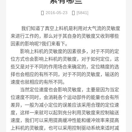
素有哪些


2016-05-23
[5841]
我们知道了真空上料机是利用对大气流的灵敏度
来进行工作的，那么对于其自身的灵敏度又收到哪些
因素的影响呢?我们来看下。
影响上料机的灵敏度的因素很多，对于不同的定
位方式也会影响上料机的灵敏度，对于如何定位，这
些又是对于不同的作用场合来确定的，定位精度的选
择也会相应的有所不同，对于不同的灵敏度，输送的
速度也就相应的有所不同。
当然定位速度也会影响灵敏度，主要是因为当定
位速度不同时，会消耗各个运动部件的能量也会有所
差异，一般为减小定位的误差应该采用合理的定位速
度，这样一来就可以起到充分利用灵敏度来控制输送
速度，我们可以采用提高缓冲性能和缓冲效率来提高
上料机的灵敏度，也可以采用控制驱动系统来适时减