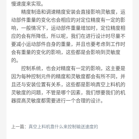
慢速度来实现。
精度制造和调速精度安装会直接影响灵敏度，运
动部件重量的变化也会相应的对定位精度有一定的影
响，一般情况下，运动部件重量增加时，定位精度相
应的会有所降低，所以呢，我们在进行设计时尽量不
要减小运动部件自身的重量，并且也要考虑到工作时
会有重量的变化的影响，这些都是会影响到灵敏度
的。
控制系统，也会对精度有一定的影响，这主要是
因为每种控制元件的精度和灵敏度都会有所不同，并
且还与安装位置有关系，这些都是影响真空上料机的
灵敏度的问题，不管是哪个因素，我们想要我们的机
器提高灵敏度都需要进行一个合理的设计。
上一篇：
真空上料机靠什么来控制输送速度的