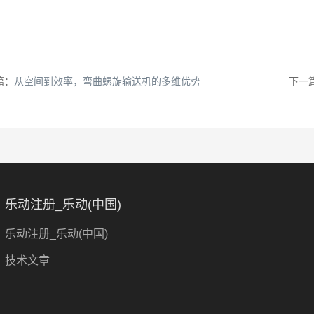
篇：
从空间到效率，弯曲螺旋输送机的多维优势
下一
乐动注册_乐动(中国)
乐动注册_乐动(中国)
技术文章