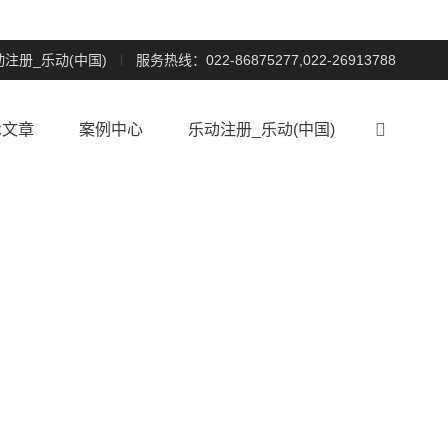
动注册_乐动(中国)
服务热线：022-86875277,022-26913788

术文章
案例中心
乐动注册_乐动(中国)