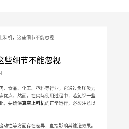
空上料机，这些细节不能忽视
这些细节不能忽视
6]
、食品、化工、塑料等行业。它通过负压吸力
等优点。然而，在实际使用过程中，若忽视一些
此，要确保
真空上料机
的正常运行，必须注意以
动性等方面存在差异，直接影响其输送效果。