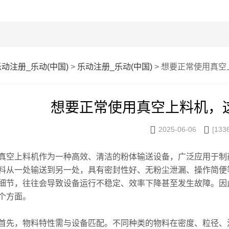
乐动注册_乐动(中国)
>
乐动注册_乐动(中国)
> 想要正常使用真
想要正常使用真空上料机，


2025-06-06
[133
上料机作为一种高效、清洁的粉体输送设备，广泛应用于制药
料从一处输送到另一处，具有密封性好、无粉尘泄漏、操作简便
细节，往往会导致设备运行不稳定、效率下降甚至发生故障。因
个方面。
，物料特性需与设备匹配。不同种类的物料在密度、粒径、流