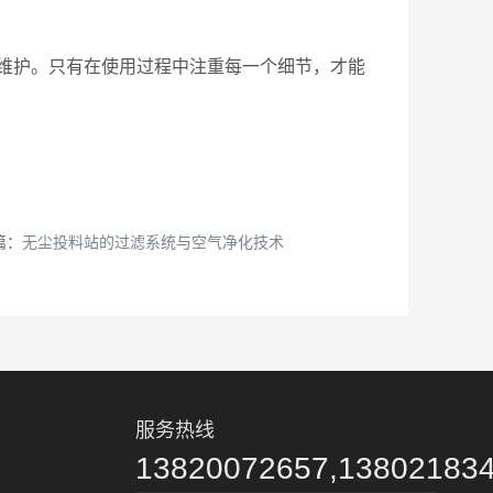
维护。只有在使用过程中注重每一个细节，才能
篇：
无尘投料站的过滤系统与空气净化技术
服务热线
13820072657,13802183