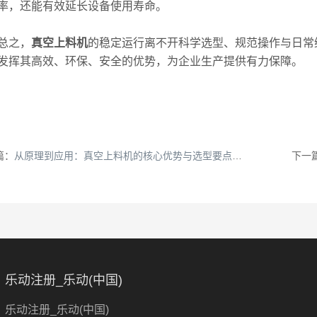
率，还能有效延长设备使用寿命。
之，
真空上料机
的稳定运行离不开科学选型、规范操作与日常
发挥其高效、环保、安全的优势，为企业生产提供有力保障。
篇：
从原理到应用：真空上料机的核心优势与选型要点解析
下一
乐动注册_乐动(中国)
乐动注册_乐动(中国)