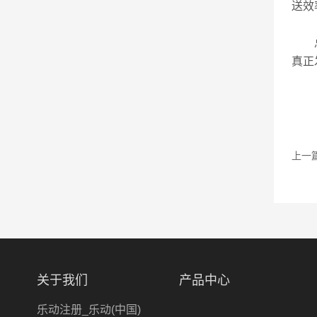
送效
总
真正
上一
关于我们
产品中心
乐动注册_乐动(中国)