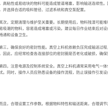
，高粘性或易结块的物料可能造成管道堵塞，影响输送连续性。
，并选择合适的吸料管径、过滤系统和真空泵配置。
，定期清理与维护至关重要。长期使用后，物料残渣可能堆积
易吸潮的物料，容易造成堵塞或污染。建议每日作业结束后对设
畅通和设备卫生。
，确保良好的密封性能。真空上料机依赖负压完成输送过程，
。因此，应经常检查各连接部位的密封圈是否老化或破损，确保
，注意电源及控制系统安全。真空上料机通常采用电气一体化
扰。同时，操作人员应熟悉设备的操作流程，防止误操作引发设
，合理设置工作参数。根据物料特性和输送距离，合理调节真