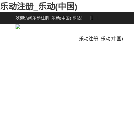
乐动注册_乐动(中国)

欢迎访问乐动注册_乐动(中国) 网站！
乐动注册_乐动(中国)