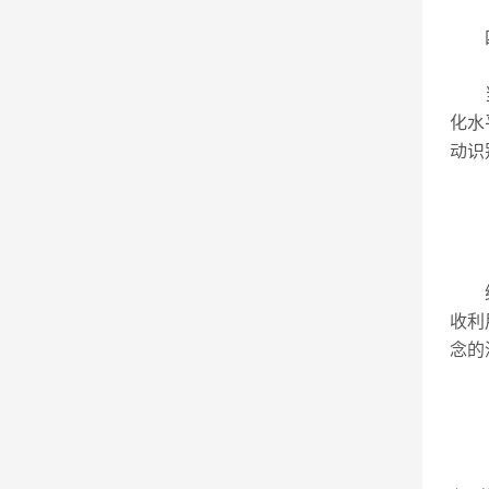
四
当前
化水
动识
综
收利
念的