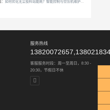
篇：
如何优化无尘投料站能耗？智能控制与空压机维护策略
服务热线
13820072657,13802183
客服服务时段：周一至周日，8:30 -
20:30，节假日不休
