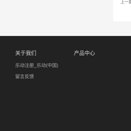
上一
关于我们
产品中心
乐动注册_乐动(中国)
留言反馈