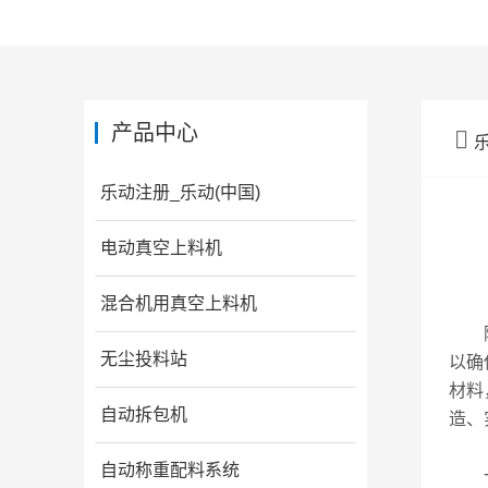
产品中心

乐动注册_乐动(中国)
电动真空上料机
混合机用真空上料机
随着
无尘投料站
以确
材料
自动拆包机
造、
自动称重配料系统
一、