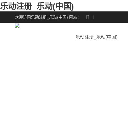
乐动注册_乐动(中国)

欢迎访问乐动注册_乐动(中国) 网站！
乐动注册_乐动(中国)