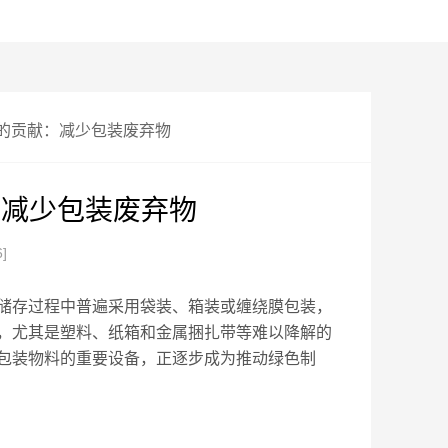
护的贡献：减少包装废弃物
：减少包装废弃物
6]
存过程中普遍采用袋装、箱装或缠绕膜包装，
，尤其是塑料、纸箱和金属捆扎带等难以降解的
包装物料的重要设备，正逐步成为推动绿色制