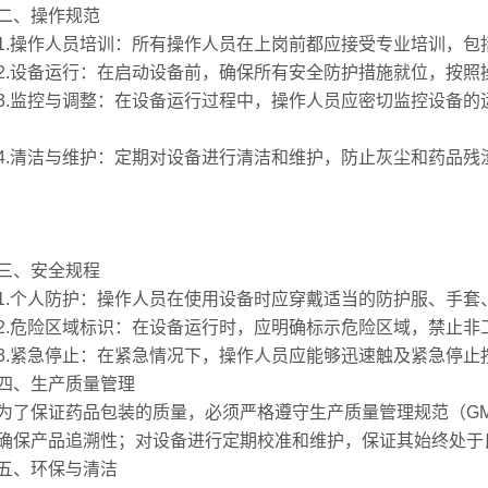
、操作规范
操作人员培训：所有操作人员在上岗前都应接受专业培训，包
设备运行：在启动设备前，确保所有安全防护措施就位，按照
监控与调整：在设备运行过程中，操作人员应密切监控设备的
清洁与维护：定期对设备进行清洁和维护，防止灰尘和药品残
、安全规程
个人防护：操作人员在使用设备时应穿戴适当的防护服、手套
危险区域标识：在设备运行时，应明确标示危险区域，禁止非
紧急停止：在紧急情况下，操作人员应能够迅速触及紧急停止
、生产质量管理
保证药品包装的质量，必须严格遵守生产质量管理规范（GM
确保产品追溯性；对设备进行定期校准和维护，保证其始终处于
、环保与清洁