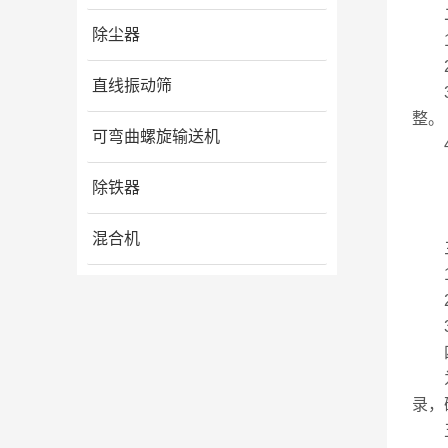
二
除尘器
1.
2.
直线振动筛
3.
整。
可弯曲螺旋输送机
4.
除铁器
混合机
三
1.
2.
3.
四
为了
录，
五