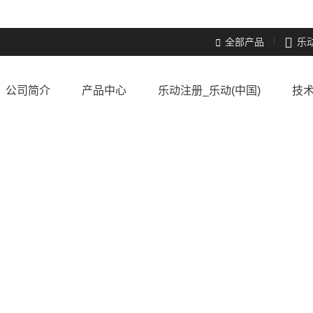

全部产品
乐

公司简介
产品中心
乐动注册_乐动(中国)
技