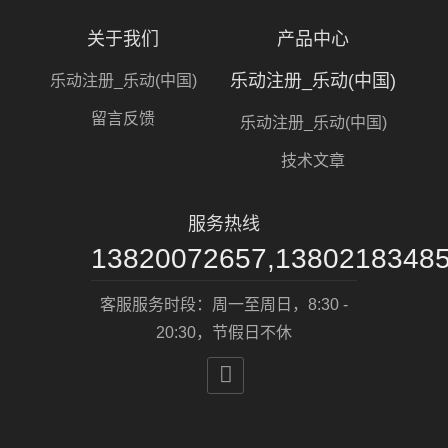
关于我们
产品中心
乐动注册_乐动(中国)
乐动注册_乐动(中国)
留言反馈
乐动注册_乐动(中国)
技术文章
服务热线
13820072657,1380218348
客服服务时段：周一至周日，8:30 -
20:30，节假日不休
