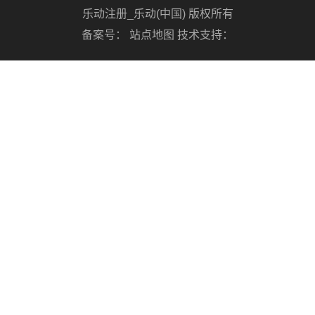
乐动注册_乐动(中国) 版权所有
备案号：
站点地图
技术支持：