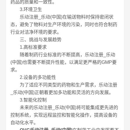
药品的质量和一致性。
3.环境卫生
乐动注册_乐动(中国)在输送物料时保持密闭状
态，避免了物料对生产环境的污染，同时也符合制药
行业对洁净环境的要求。
三、挑战与发展趋势
1.高标准要求
随着制药行业标准的不断提高，乐动注册_乐动
(中国)也需要不断提升性能，以满足更严格的GMP要
求。
2.设备的多功能性
为了适应不同类型的药物和生产需求，乐动注册
_乐动(中国)正朝着更加多功能和灵活的方向发展。
3.智能化控制
未来的乐动注册_乐动(中国)将可能集成更先进的
控制系统，实现远程监控和智能化操作，提高设备的
自动化水平。