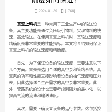
确度如何保证？


2024-01-29
[1768]
真空上料机
是一种常用于工业生产中的输送设
备，其主要功能是通过负压吸引物料，实现物料的快
速、高效输送。在使用真空上料机时，其输送速度和
精确度是非常重要的性能指标。本文将介绍如何保证
真空上料机的输送速度和精确度。
首先，为了保证设备的输送速度，需要注意以下
几个方面。首先是选用合适的真空泵和管路系统。真
空泵的功率和性能直接影响着设备的抽气速度和压力
差，因此选择适合生产需求的真空泵非常重要。此
外，管路系统的设计也需要考虑到阻力的最小化，以
提高气流的流速和输送速度。
其次，需要正确设置设备的运行参数。这包括控