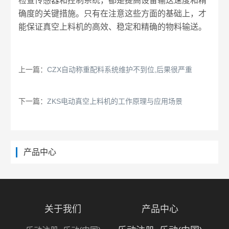
检查传感器和控制系统，都是提高设备输送速度和精
确度的关键措施。只有在注意这些方面的基础上，才
能保证真空上料机的高效、稳定和精确的物料输送。
上一篇：
CZX自动称重配料系统维护不到位,后果很严重
下一篇：
ZKS电动真空上料机的工作原理与应用场景
产品中心
关于我们
产品中心