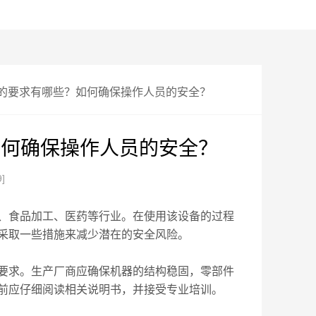
面的要求有哪些？如何确保操作人员的安全？
如何确保操作人员的安全？
9]
、食品加工、医药等行业。在使用该设备的过程
采取一些措施来减少潜在的安全风险。
求。生产厂商应确保机器的结构稳固，零部件
前应仔细阅读相关说明书，并接受专业培训。