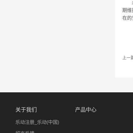
总
期维
在的
上一
关于我们
产品中心
乐动注册_乐动(中国)