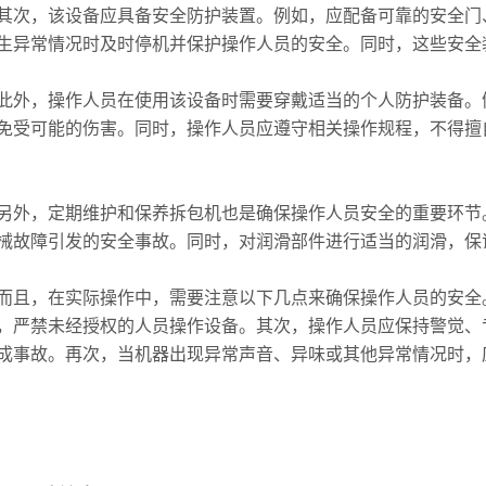
，该设备应具备安全防护装置。例如，应配备可靠的安全门、
生异常情况时及时停机并保护操作人员的安全。同时，这些安全
，操作人员在使用该设备时需要穿戴适当的个人防护装备。例
免受可能的伤害。同时，操作人员应遵守相关操作规程，不得擅
，定期维护和保养拆包机也是确保操作人员安全的重要环节。
械故障引发的安全事故。同时，对润滑部件进行适当的润滑，保
，在实际操作中，需要注意以下几点来确保操作人员的安全。
，严禁未经授权的人员操作设备。其次，操作人员应保持警觉、
成事故。再次，当机器出现异常声音、异味或其他异常情况时，