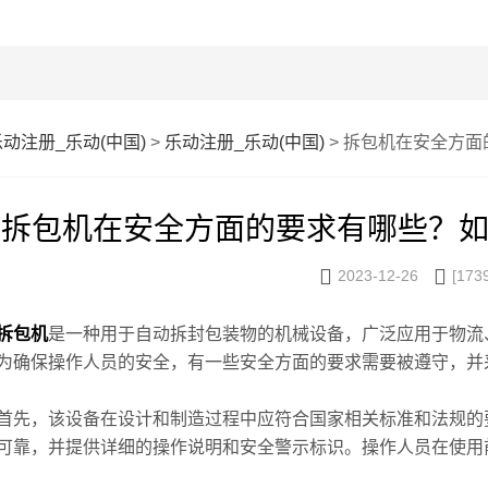
乐动注册_乐动(中国)
>
乐动注册_乐动(中国)
> 拆包机在安全方
拆包机在安全方面的要求有哪些？


2023-12-26
[173
拆包机
是一种用于自动拆封包装物的机械设备，广泛应用于物流
为确保操作人员的安全，有一些安全方面的要求需要被遵守，并
，该设备在设计和制造过程中应符合国家相关标准和法规的要
可靠，并提供详细的操作说明和安全警示标识。操作人员在使用