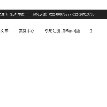
动注册_乐动(中国)
服务热线：022-86875277,022-26913788

术文章
案例中心
乐动注册_乐动(中国)