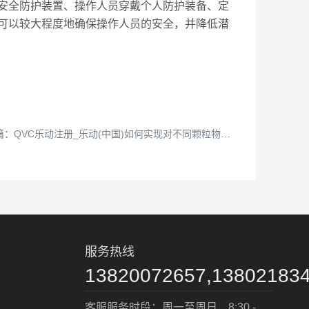
安全防护装置、操作人员穿戴个人防护装备、定
可以较大程度地确保操作人员的安全，并降低潜
篇：
QVC乐动注册_乐动(中国)如何实现对不同颗粒物料的快速、高效上料？
服务热线
13820072657,13802183
客服服务时段：周一至周日，8:30 -